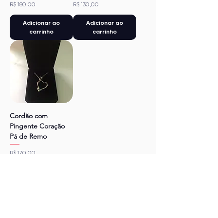
Preço
Preço
R$ 180,00
R$ 130,00
Adicionar ao
Adicionar ao
carrinho
carrinho
Cordão com
Pingente Coração
Pá de Remo
Preço
R$ 170,00
Adicionar ao
carrinho