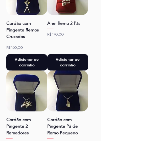
Cordão com
Anel Remo 2 Pás
Pingente Remos
Preço
R$ 170,00
Cruzados
Preço
R$ 160,00
Adicionar ao
Adicionar ao
carrinho
carrinho
Cordão com
Cordão com
Pingente 2
Pingente Pá de
Remadores
Remo Pequeno