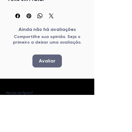
Ainda não há avaliações
Compartilhe sua opinião. Seja o
primeiro a deixar uma avaliação.
Avaliar
Precisa de Ajuda?
Política de Privacidade
Troca e Devolução
​Dúvidas Frequentes
Métodos de Pagamentos