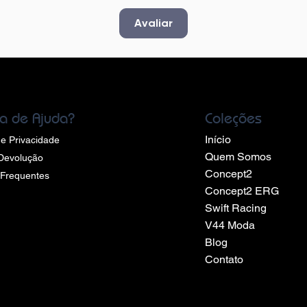
Avaliar
sa de Ajuda?
Coleções
Início
 de Privacidade
Quem Somos
 Devolução
Concept2
 Frequentes
Concept2 ERG
Swift Racing
V44 Moda
Blog
Contato