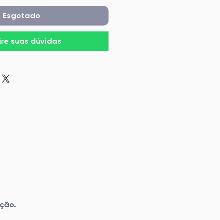
Esgotado
ire suas dúvidas
ação.